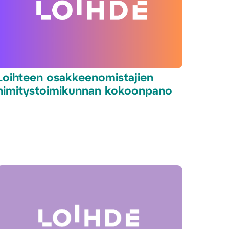
Loihteen osakkeenomistajien
nimitystoimikunnan kokoonpano