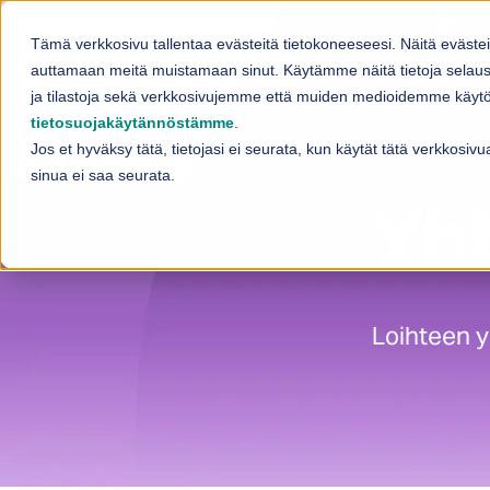
Skip to content
Fi
Tämä verkkosivu tallentaa evästeitä tietokoneeseesi. Näitä eväste
Palvelut
auttamaan meitä muistamaan sinut. Käytämme näitä tietoja selaus
Sh
ja tilastoja sekä verkkosivujemme että muiden medioidemme käytös
tietosuojakäytännöstämme
.
Jos et hyväksy tätä, tietojasi ei seurata, kun käytät tätä verkkosi
sinua ei saa seurata.
Yht
Loihteen y