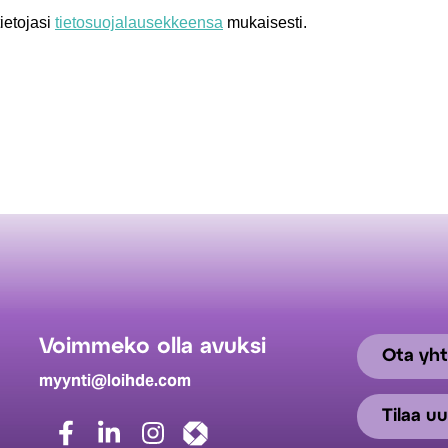
Voimmeko olla avuksi
Ota yht
myynti@loihde.com
Tilaa uu