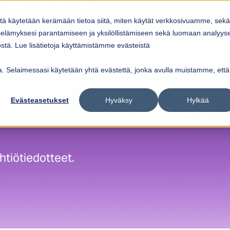
Ota yhteyttä
itä käytetään kerämään tietoa siitä, miten käytät verkkosivuamme, sekä
Ratkaisut
Referenssit
Ajankohtaista
elämyksesi parantamiseen ja yksilöllistämiseen sekä luomaan analyys
ow submenu for
Show submenu for
Palvelut
Ratkaisut
Sho
tä. Lue lisätietoja käyttämistämme evästeistä
vua. Selaimessasi käytetään yhtä evästettä, jonka avulla muistamme, että
Evästeasetukset
Hyväksy
Hylkää
iötiedotteet
htiötiedotteet.