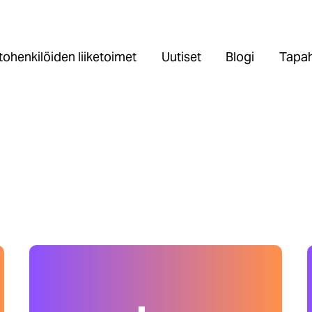
ohenkilöiden liiketoimet
Uutiset
Blogi
Tapah