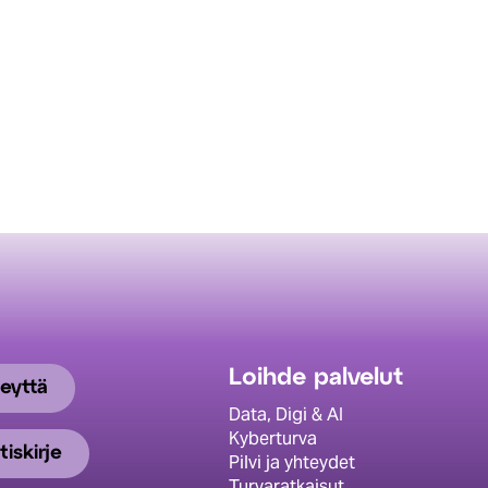
Loihde palvelut
eyttä
Data, Digi & AI
Kyberturva
tiskirje
Pilvi ja yhteydet
Turvaratkaisut