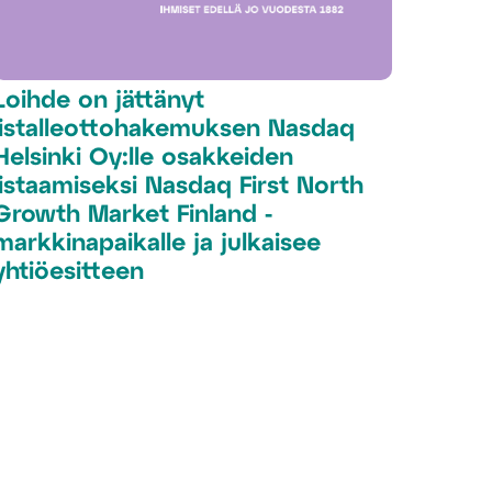
Loihde on jättänyt
listalleottohakemuksen Nasdaq
Helsinki Oy:lle osakkeiden
listaamiseksi Nasdaq First North
Growth Market Finland -
markkinapaikalle ja julkaisee
yhtiöesitteen