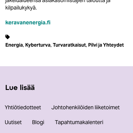
jakelualueensa asiakasomistajien taloutta ja
kilpailukykyä.
keravanenergia.fi
,
,
,
Energia
Kyberturva
Turvaratkaisut
Pilvi ja Yhteydet
Lue lisää
Yhtiötiedotteet
Johtohenkilöiden liiketoimet
Uutiset
Blogi
Tapahtumakalenteri