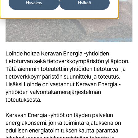
Hyväksy
Hylkää
Loihde hoitaa Keravan Energia -yhtiöiden
tietoturvan sekä tietoverkkoympäristön ylläpidon.
Tätä aiemmin toteutettiin yhtiöiden tietoturva- ja
tietoverkkoympäristön suunnittelu ja toteutus.
Lisäksi Loihde on vastannut Keravan Energia -
yhtiöiden valvontakamerajärjestelmän
toteutuksesta.
Keravan Energia -yhtiöt on täyden palvelun
energiakonserni, jonka toiminta-ajatuksena on
edullisen energiatoimituksen kautta parantaa