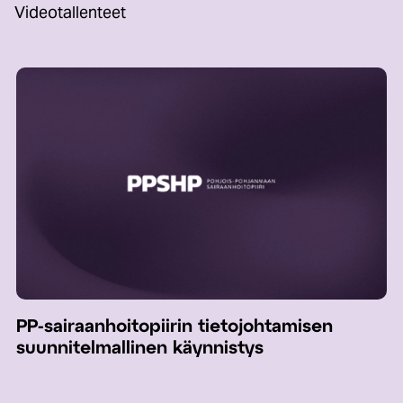
Videotallenteet
PP-sairaanhoitopiirin tietojohtamisen
suunnitelmallinen käynnistys