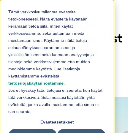
Skip to content
Tämä verkkosivu tallentaa evästeitä
tietokoneeseesi. Näitä evästeitä käytetään
Keravan Energia:
kerämään tietoa siitä, miten käytät
verkkosivuamme, sekä auttamaan meitä
Tietoverkkoympärist
muistamaan sinut. Käytämme näitä tietoja
selauselämyksesi parantamiseen ja
ön suunnittelu ja
yksilöllistämiseen sekä luomaan analyyseja ja
tilastoja sekä verkkosivujemme että muiden
toteutus
medioidemme käytöstä. Lue lisätietoja
käyttämistämme evästeistä
tietosuojakäytännöstämme
.
02.07.2021
Jos et hyväksy tätä, tietojasi ei seurata, kun käytät
tätä verkkosivua. Selaimessasi käytetään yhtä
evästettä, jonka avulla muistamme, että sinua ei
saa seurata.
Evästeasetukset