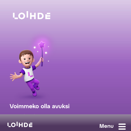
Voimmeko olla avuksi
myynti@loihde.com