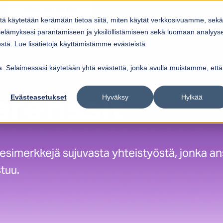
Ota yhteyttä
itä käytetään kerämään tietoa siitä, miten käytät verkkosivuamme, sekä
Ratkaisut
Referenssit
Ajankohtaista
elämyksesi parantamiseen ja yksilöllistämiseen sekä luomaan analyys
ow submenu for
Show submenu for
Palvelut
Ratkaisut
Sho
tä. Lue lisätietoja käyttämistämme evästeistä
vua. Selaimessasi käytetään yhtä evästettä, jonka avulla muistamme, että
Evästeasetukset
Hyväksy
Hylkää
erenssit
 esimerkkejä sujuvasta yhteistyöstä, jonka an
tuu.