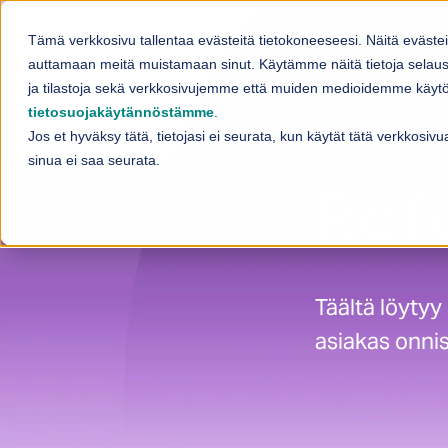
Skip to content
Fi
Tämä verkkosivu tallentaa evästeitä tietokoneeseesi. Näitä eväste
Palvelut
auttamaan meitä muistamaan sinut. Käytämme näitä tietoja selaus
Sh
ja tilastoja sekä verkkosivujemme että muiden medioidemme käytös
tietosuojakäytännöstämme
.
Jos et hyväksy tätä, tietojasi ei seurata, kun käytät tätä verkkosi
sinua ei saa seurata.
Ref
Täältä löytyy
asiakas onnis