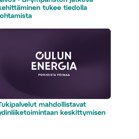
kehittäminen tukee tiedolla
johtamista
Tukipalvelut mahdollistavat
ydinliiketoimintaan keskittymisen