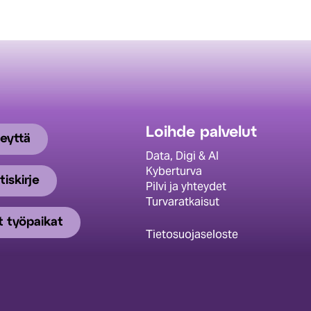
Loihde palvelut
eyttä
Data, Digi & AI
Kyberturva
tiskirje
Pilvi ja yhteydet
Turvaratkaisut
 työpaikat
Tietosuojaseloste