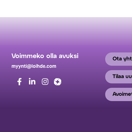
Voimmeko olla avuksi
Ota yht
myynti@loihde.com
Tilaa uu
Avoimet