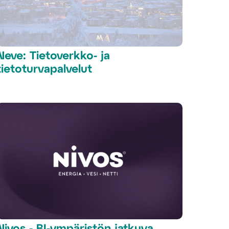
Neve: Tietoverkko- ja
tietoturvapalvelut
Nivos - BI-ympäristön jatkuva