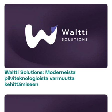
Waltti Solutions: Moderneista
pilviteknologioista varmuutta
kehittämiseen