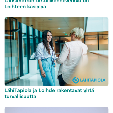
Länsimetron tietoliikenneverkko on
Loihteen käsialaa
LähiTapiola ja Loihde rakentavat yhtä
turvallisuutta