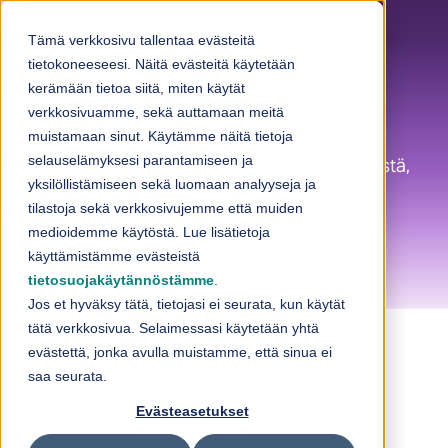
Skip to content
Tämä verkkosivu tallentaa evästeitä
tietokoneeseesi. Näitä evästeitä käytetään
kerämään tietoa siitä, miten käytät
Referenssit
verkkosivuamme, sekä auttamaan meitä
muistamaan sinut. Käytämme näitä tietoja
selauselämyksesi parantamiseen ja
Täältä löytyy esimerkkejä sujuvasta yhteistyöstä,
yksilöllistämiseen sekä luomaan analyyseja ja
jonka ansiosta asiakas onnistuu.
tilastoja sekä verkkosivujemme että muiden
medioidemme käytöstä. Lue lisätietoja
käyttämistämme evästeistä
tietosuojakäytännöstämme
.
Jos et hyväksy tätä, tietojasi ei seurata, kun käytät
tätä verkkosivua. Selaimessasi käytetään yhtä
evästettä, jonka avulla muistamme, että sinua ei
saa seurata.
Aihealue
Evästeasetukset