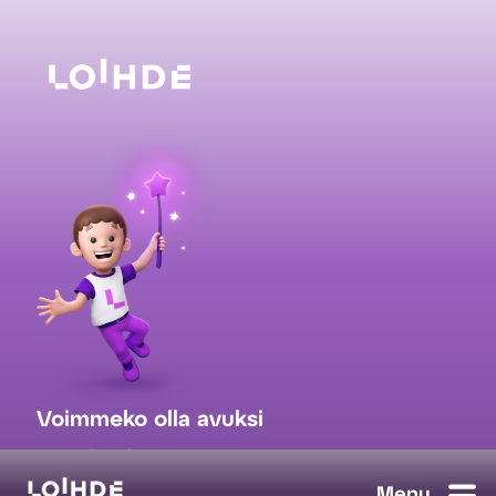
Voimmeko olla avuksi
myynti@loihde.com