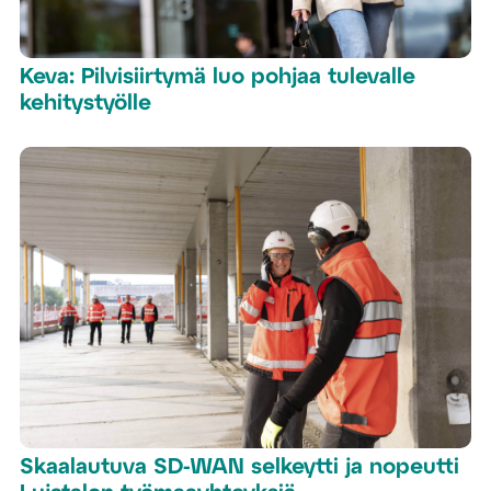
Keva: Pilvisiirtymä luo pohjaa tulevalle
kehitystyölle
Skaalautuva SD-WAN selkeytti ja nopeutti