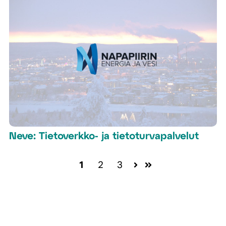
Neve: Tietoverkko- ja tietoturvapalvelut
1
2
3