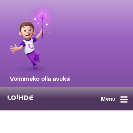
Voimmeko olla avuksi
myynti@loihde.com
Ota yhteyttä