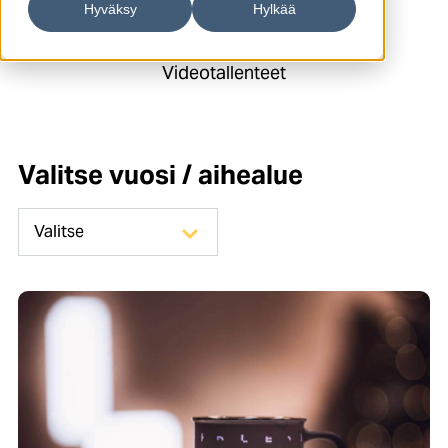
Hyväksy
Hylkää
Blogi
Tapahtumakalenteri
Videotallenteet
Valitse vuosi / aihealue