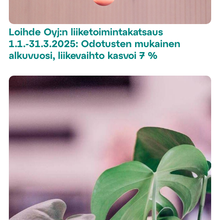
Loihde Oyj:n liiketoimintakatsaus
1.1.-31.3.2025: Odotusten mukainen
alkuvuosi, liikevaihto kasvoi 7 %