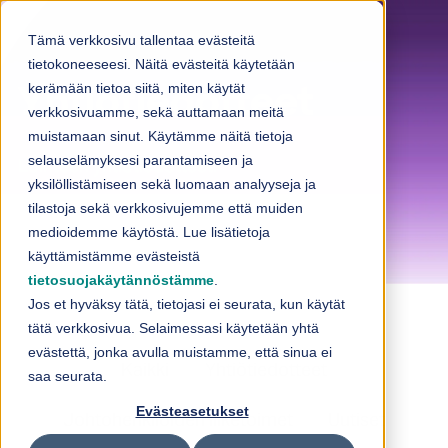
Skip to content
Tämä verkkosivu tallentaa evästeitä
tietokoneeseesi. Näitä evästeitä käytetään
kerämään tietoa siitä, miten käytät
Yhtiötiedotteet
verkkosivuamme, sekä auttamaan meitä
muistamaan sinut. Käytämme näitä tietoja
selauselämyksesi parantamiseen ja
Loihteen yhtiötiedotteet.
yksilöllistämiseen sekä luomaan analyyseja ja
tilastoja sekä verkkosivujemme että muiden
medioidemme käytöstä. Lue lisätietoja
käyttämistämme evästeistä
tietosuojakäytännöstämme
.
Jos et hyväksy tätä, tietojasi ei seurata, kun käytät
tätä verkkosivua. Selaimessasi käytetään yhtä
evästettä, jonka avulla muistamme, että sinua ei
Kaikki
Yhtiötiedotteet
saa seurata.
Evästeasetukset
Johtohenkilöiden liiketoimet
Uutiset