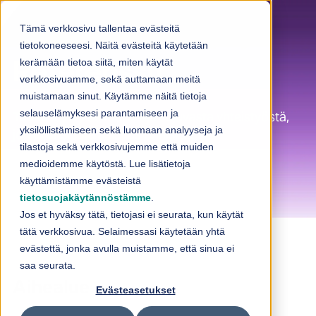
Skip to content
Tämä verkkosivu tallentaa evästeitä
tietokoneeseesi. Näitä evästeitä käytetään
kerämään tietoa siitä, miten käytät
Referenssit
verkkosivuamme, sekä auttamaan meitä
muistamaan sinut. Käytämme näitä tietoja
selauselämyksesi parantamiseen ja
Täältä löytyy esimerkkejä sujuvasta yhteistyöstä,
yksilöllistämiseen sekä luomaan analyyseja ja
jonka ansiosta asiakas onnistuu.
tilastoja sekä verkkosivujemme että muiden
medioidemme käytöstä. Lue lisätietoja
käyttämistämme evästeistä
tietosuojakäytännöstämme
.
Jos et hyväksy tätä, tietojasi ei seurata, kun käytät
tätä verkkosivua. Selaimessasi käytetään yhtä
evästettä, jonka avulla muistamme, että sinua ei
saa seurata.
Aihealue
Evästeasetukset