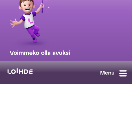
Voimmeko olla avuksi
myynti@loihde.com
Ota yhteyttä
Tilaa uutiskirje
Avoimet työpaikat