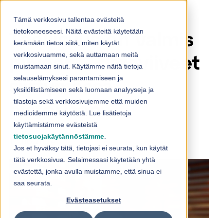
Skip to content
Tämä verkkosivu tallentaa evästeitä
tietokoneeseesi. Näitä evästeitä käytetään
Teollisuus on valmis
kerämään tietoa siitä, miten käytät
verkkosivuamme, sekä auttamaan meitä
pilveen – dataviiveet
muistamaan sinut. Käytämme näitä tietoja
selauselämyksesi parantamiseen ja
siirtymässä
yksilöllistämiseen sekä luomaan analyyseja ja
tilastoja sekä verkkosivujemme että muiden
historiaan
medioidemme käytöstä. Lue lisätietoja
käyttämistämme evästeistä
tietosuojakäytännöstämme
.
13.06.2024
Jos et hyväksy tätä, tietojasi ei seurata, kun käytät
tätä verkkosivua. Selaimessasi käytetään yhtä
evästettä, jonka avulla muistamme, että sinua ei
saa seurata.
Evästeasetukset