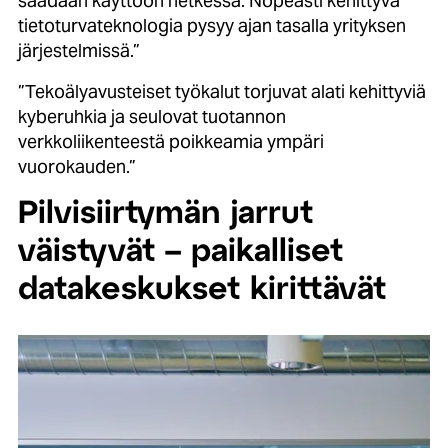
saadaan käyttöön hetkessä. Nopeasti kehittyvä
tietoturvateknologia pysyy ajan tasalla yrityksen
järjestelmissä.”
”Tekoälyavusteiset työkalut torjuvat alati kehittyviä
kyberuhkia ja seulovat tuotannon
verkkoliikenteestä poikkeamia ympäri
vuorokauden.”
Pilvisiirtymän jarrut
väistyvät – paikalliset
datakeskukset kirittävät