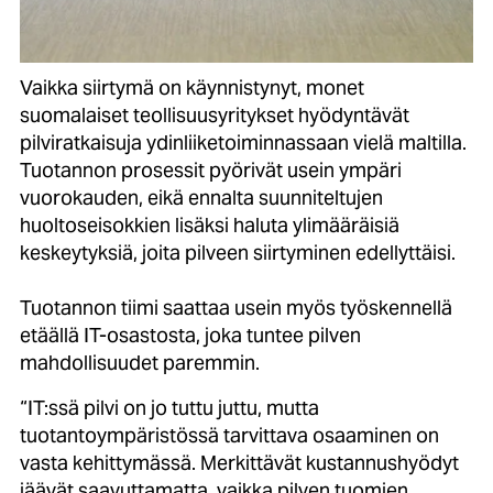
Vaikka siirtymä on käynnistynyt, monet
suomalaiset teollisuusyritykset hyödyntävät
pilviratkaisuja ydinliiketoiminnassaan vielä maltilla.
Tuotannon prosessit pyörivät usein ympäri
vuorokauden, eikä ennalta suunniteltujen
huoltoseisokkien lisäksi haluta ylimääräisiä
keskeytyksiä, joita pilveen siirtyminen edellyttäisi.
Tuotannon tiimi saattaa usein myös työskennellä
etäällä IT-osastosta, joka tuntee pilven
mahdollisuudet paremmin.
“IT:ssä pilvi on jo tuttu juttu, mutta
tuotantoympäristössä tarvittava osaaminen on
vasta kehittymässä. Merkittävät kustannushyödyt
jäävät saavuttamatta, vaikka pilven tuomien