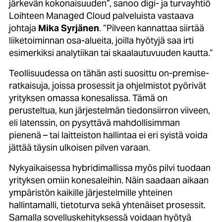
järkevän kokonaisuuden”, sanoo digi- ja turvayhtiö
Loihteen Managed Cloud palveluista vastaava
johtaja
Mika Syrjänen
. ”Pilveen kannattaa siirtää
liiketoiminnan osa-alueita, joilla hyötyjä saa irti
esimerkiksi analytiikan tai skaalautuvuuden kautta.”
Teollisuudessa on tähän asti suosittu on-premise-
ratkaisuja, joissa prosessit ja ohjelmistot pyörivät
yrityksen omassa konesalissa. Tämä on
perusteltua, kun järjestelmän tiedonsiirron viiveen,
eli latenssin, on pysyttävä mahdollisimman
pienenä – tai laitteiston hallintaa ei eri syistä voida
jättää täysin ulkoisen pilven varaan.
Nykyaikaisessa hybridimallissa myös pilvi tuodaan
yrityksen omiin konesaleihin. Näin saadaan aikaan
ympäristön kaikille järjestelmille yhteinen
hallintamalli, tietoturva sekä yhtenäiset prosessit.
Samalla sovelluskehityksessä voidaan hyötyä