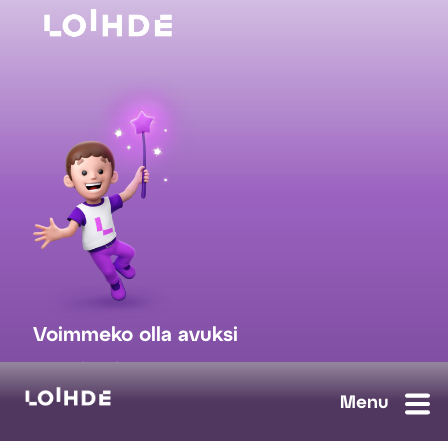
Voimmeko olla avuksi
myynti@loihde.com