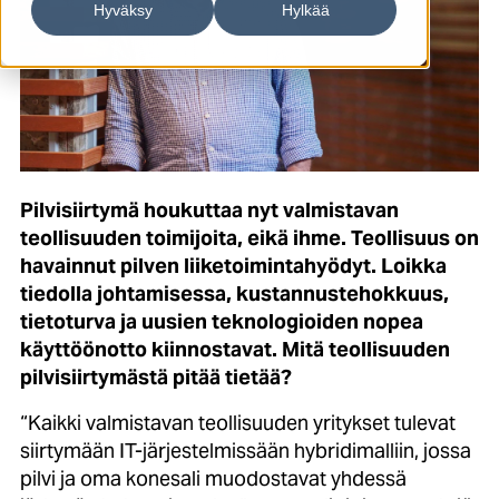
Hyväksy
Hylkää
Pilvisiirtymä houkuttaa nyt valmistavan
teollisuuden toimijoita, eikä ihme. Teollisuus on
havainnut pilven liiketoimintahyödyt. Loikka
tiedolla johtamisessa, kustannustehokkuus,
tietoturva ja uusien teknologioiden nopea
käyttöönotto kiinnostavat. Mitä teollisuuden
pilvisiirtymästä pitää tietää?
“Kaikki valmistavan teollisuuden yritykset tulevat
siirtymään IT-järjestelmissään hybridimalliin, jossa
pilvi ja oma konesali muodostavat yhdessä