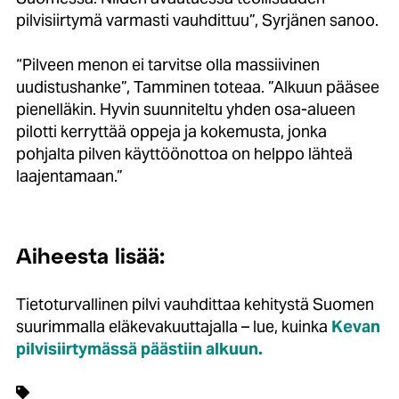
pilvisiirtymä varmasti vauhdittuu”, Syrjänen sanoo.
“Pilveen menon ei tarvitse olla massiivinen
uudistushanke”, Tamminen toteaa. ”Alkuun pääsee
pienelläkin. Hyvin suunniteltu yhden osa-alueen
pilotti kerryttää oppeja ja kokemusta, jonka
pohjalta pilven käyttöönottoa on helppo lähteä
laajentamaan.”
Aiheesta lisää:
Tietoturvallinen pilvi vauhdittaa kehitystä Suomen
suurimmalla eläkevakuuttajalla – lue, kuinka
Kevan
pilvisiirtymässä päästiin alkuun.