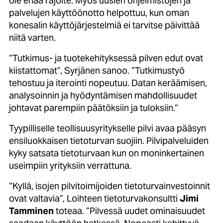
ole enää rajoite. Myös uusien ohjelmistojen ja
palvelujen käyttöönotto helpottuu, kun oman
konesalin käyttöjärjestelmiä ei tarvitse päivittää
niitä varten.
“Tutkimus- ja tuotekehityksessä pilven edut ovat
kiistattomat”, Syrjänen sanoo. ”Tutkimustyö
tehostuu ja iterointi nopeutuu. Datan keräämisen,
analysoinnin ja hyödyntämisen mahdollisuudet
johtavat parempiin päätöksiin ja tuloksiin.”
Tyypilliselle teollisuusyritykselle pilvi avaa pääsyn
ensiluokkaisen tietoturvan suojiin. Pilvipalveluiden
kyky satsata tietoturvaan kun on moninkertainen
useimpiin yrityksiin verrattuna.
“Kyllä, isojen pilvitoimijoiden tietoturvainvestoinnit
ovat valtavia”, Loihteen tietoturvakonsultti
Jimi
Tamminen
toteaa. ”Pilvessä uudet ominaisuudet