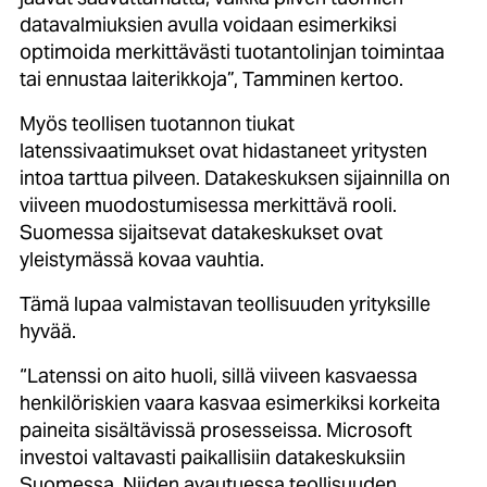
datavalmiuksien avulla voidaan esimerkiksi
optimoida merkittävästi tuotantolinjan toimintaa
tai ennustaa laiterikkoja”, Tamminen kertoo.
Myös teollisen tuotannon tiukat
latenssivaatimukset ovat hidastaneet yritysten
intoa tarttua pilveen. Datakeskuksen sijainnilla on
viiveen muodostumisessa merkittävä rooli.
Suomessa sijaitsevat datakeskukset ovat
yleistymässä kovaa vauhtia.
Tämä lupaa valmistavan teollisuuden yrityksille
hyvää.
“Latenssi on aito huoli, sillä viiveen kasvaessa
henkilöriskien vaara kasvaa esimerkiksi korkeita
paineita sisältävissä prosesseissa. Microsoft
investoi valtavasti paikallisiin datakeskuksiin
Suomessa. Niiden avautuessa teollisuuden