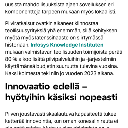
uusista mahdollisuuksista ajaen sovelluksen eri
komponentteja tarpeen mukaan myös lokaalisti.
Pilviratkaisut ovatkin alkaneet kiinnostaa
teollisuusyrityksiä yhä enemmän, sillä kehityksen
myötä myös latenssihaaste on siirtymässä
historiaan.
Infosys Knowledge Instituten
mukaan valmistavan teollisuuden toimijoista peräti
80 % aikoo lisätä pilvipalveluihin ja -järjestelmiin
käyttämänsä budjetin suuruutta tulevina vuosina.
Kaksi kolmesta teki niin jo vuoden 2023 aikana.
Innovaatio edellä –
hyötyihin käsiksi nopeasti
Pilven joustavasti skaalautuva kapasiteetti tukee
ketterää innovointia, kun oman konesalin rauta ei